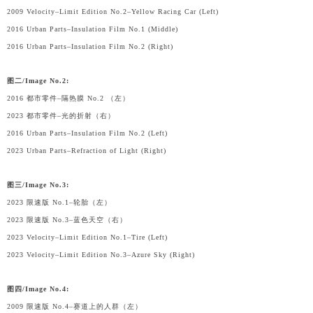
2009 Velocity–Limit Edition No.2–Yellow Racing Car (Left)
2016 Urban Parts–Insulation Film No.1 (Middle)
2016 Urban Parts–Insulation Film No.2 (Right)
图二/Image No.2:
2016 都市零件–隔热膜 No.2 （左）
2023 都市零件–光的折射（右）
2016 Urban Parts–Insulation Film No.2 (Left)
2023 Urban Parts–Refraction of Light (Right)
图三/Image No.3:
2023 限速版 No.1–轮胎（左）
2023 限速版 No.3–蓝色天空（右）
2023 Velocity–Limit Edition No.1–Tire (Left)
2023 Velocity–Limit Edition No.3–Azure Sky (Right)
图四/Image No.4:
2009 限速版 No.4–赛道上的人群（左）