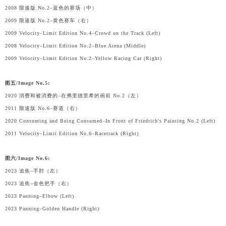
2008 限速版 No.2–蓝色的赛场（中）
2009 限速版 No.2–黄色赛车（右）
2009 Velocity–Limit Edition No.4–Crowd on the Track (Left)
2008 Velocity–Limit Edition No.2–Blue Arena (Middle)
2009 Velocity–Limit Edition No.2–Yellow Racing Car (Right)
图五/Image No.5:
2020 消费和被消费的–在弗里德里希的画前 No.2（左）
2011 限速版 No.6–赛道（右）
2020 Consuming and Being Consumed–In Front of Friedrich's Painting No.2 (Left)
2011 Velocity–Limit Edition No.6–Racetrack (Right)
图六/Image No.6:
2023 追焦–手肘（左）
2023 追焦–金色把手（右）
2023 Panning–Elbow (Left)
2023 Panning–Golden Handle (Right)