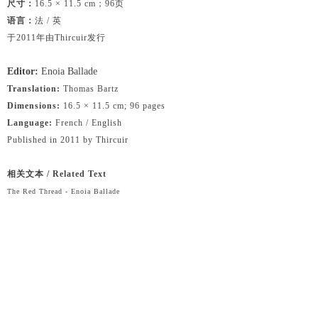
尺寸：
16.5 × 11.5 cm；96页
语言：
法 / 英
于2011年由Thircuir发行
Editor:
Enoia Ballade
Translation:
Thomas Bartz
Dimensions:
16.5 × 11.5 cm; 96 pages
Language:
French / English
Published in 2011 by Thircuir
相关文本 / Related Text
The Red Thread - Enoia Ballade