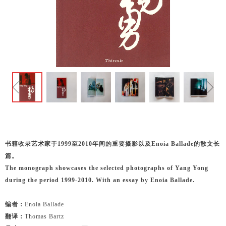
ꁆ
ꁇ
书籍收录艺术家于1999至2010年间的重要摄影以及Enoia Ballade的散文长
篇。
The monograph showcases the selected photographs of Yang Yong
during the period 1999-2010. With an essay by Enoia Ballade.
编者：
Enoia Ballade
翻译：
Thomas Bartz