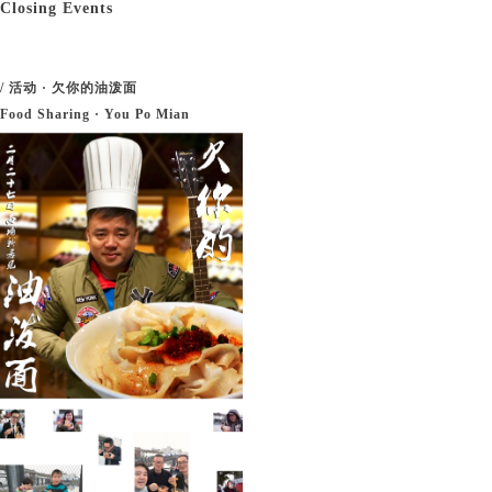
Closing Events
/ 活动 · 欠你的油泼面
Food Sharing · You Po Mian