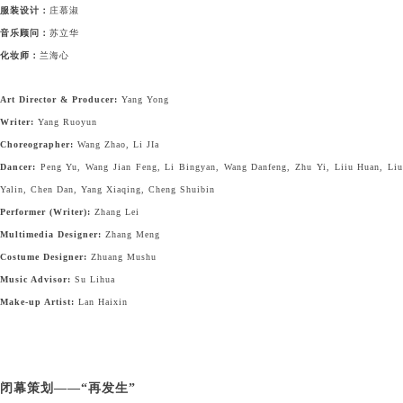
服装设计：
庄慕淑
音乐顾问：
苏立华
化妆师：
兰海心
Art Director & Producer:
Yang Yong
Writer:
Yang Ruoyun
Choreographer:
Wang Zhao, Li JIa
Dancer:
Peng Yu, Wang Jian Feng, Li Bingyan, Wang Danfeng, Zhu Yi, Liiu Huan, Li
Yalin, Chen Dan, Yang Xiaqing, Cheng Shuibin
Performer (Writer):
Zhang Lei
Multimedia Designer:
Zhang Meng
Costume Designer:
Zhuang Mushu
Music Advisor:
Su Lihua
Make-up Artist:
Lan Haixin
闭幕策划——“再发生”