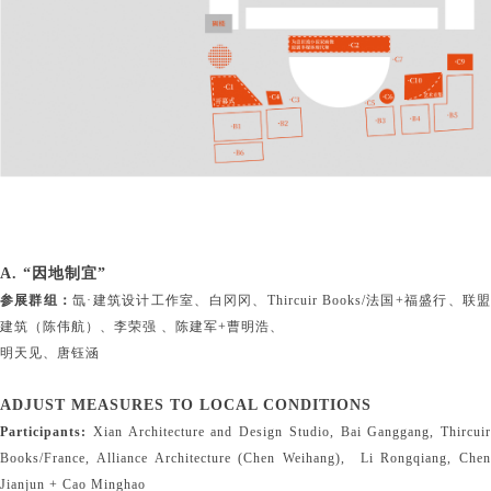
A. “因地制宜”
参展群组：
氙·建筑设计工作室、白冈冈、Thircuir Books/法国+福盛行、联
建筑（陈伟航）、李荣强 、陈建军+曹明浩、
明天见、唐钰涵
ADJUST MEASURES TO LOCAL CONDITIONS
Participants:
Xian Architecture and Design Studio, Bai Ganggang, Thircuir
Books/France, Alliance Architecture (Chen Weihang), Li Rongqiang, Chen
Jianjun + Cao Minghao