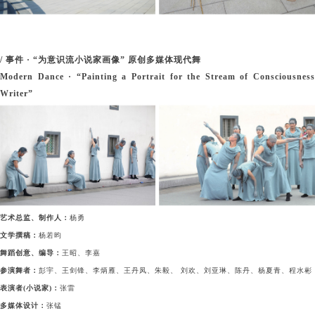
/ 事件 · “为意识流小说家画像” 原创多媒体现代舞
Modern Dance · “Painting a Portrait for the Stream of Consciousness
Writer”
艺术总监、制作人：
杨勇
文学撰稿：
杨若昀
舞蹈创意、编导：
王昭、李嘉
参演舞者：
彭宇、王剑锋、李炳雁、王丹凤、朱毅、 刘欢、刘亚琳、陈丹、杨夏青、程水彬
表演者(小说家)：
张雷
多媒体设计：
张锰