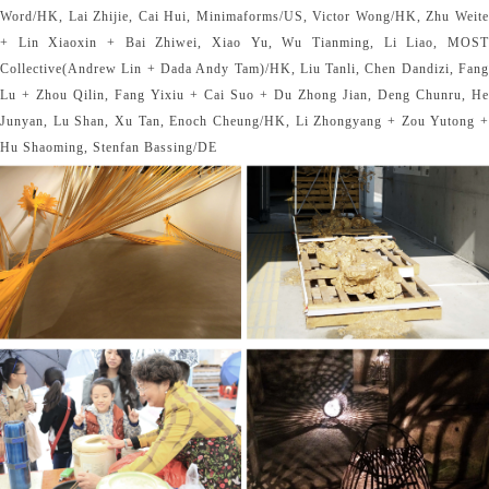
Word/HK, Lai Zhijie, Cai Hui, Minimaforms/US, Victor Wong/HK, Zhu Weite
+ Lin Xiaoxin + Bai Zhiwei, Xiao Yu, Wu Tianming, Li Liao, MOST
Collective(Andrew Lin + Dada Andy Tam)/HK, Liu Tanli, Chen Dandizi, Fang
Lu + Zhou Qilin, Fang Yixiu + Cai Suo + Du Zhong Jian, Deng Chunru, He
Junyan, Lu Shan, Xu Tan, Enoch Cheung/HK, Li Zhongyang + Zou Yutong +
Hu Shaoming, Stenfan Bassing/DE