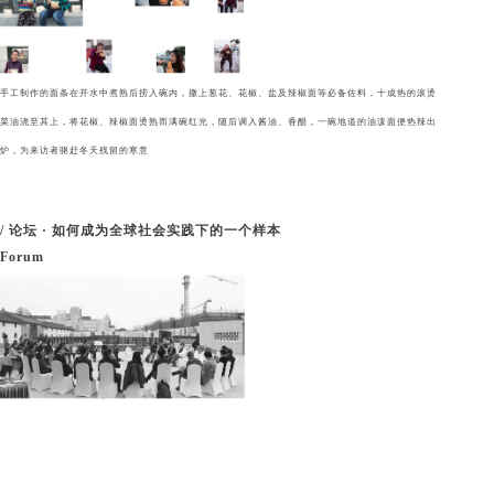
手工制作的面条在开水中煮熟后捞入碗内，撒上葱花、花椒、盐及辣椒面等必备
佐料，十成热的滚烫
菜油浇至其上，将花椒、辣椒面烫熟而满碗红光，随后调入
酱油、香醋，一碗地道的油泼面便热辣出
炉，为来访者驱赶冬天残留的寒意
/ 论坛 · 如何成为全球社会实践下的一个样本
Forum