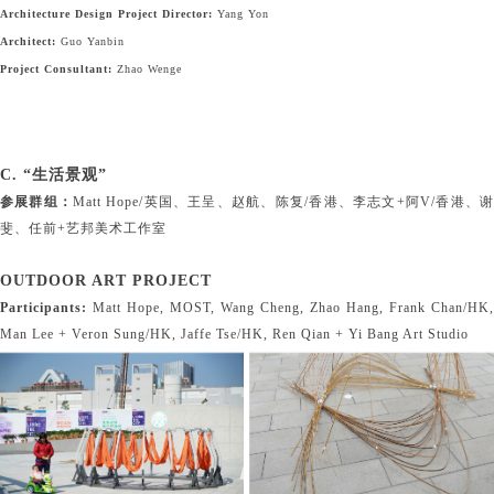
Architecture Design Project Director:
Yang Yon
Architect:
Guo Yanbin
Project Consultant:
Zhao Wenge
C. “生活景观”
参展群组：
Matt Hope/英国、王呈、赵航、陈复/香港、李志文+阿V/香港、
斐、任前+艺邦美术工作室
OUTDOOR ART PROJECT
Participants:
Matt Hope, MOST, Wang Cheng, Zhao Hang, Frank Chan/HK,
Man Lee + Veron Sung/HK, Jaffe Tse/HK, Ren Qian + Yi Bang Art Studio