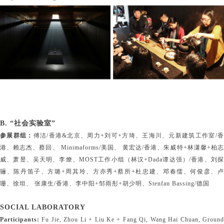
B. “社会实验室”
参展群组：
傅洁/香港&北京、周力+刘可+方琦、王海川、元新建筑工作室/
港、赖志杰、蔡回、 Minimaforms/美国、 黄宏达/香港、朱威特+林潇馨+柏志
威、萧昱、吴天明、李燎、MOST工作小组（林汉+Dada谭达强）/香港、刘探
骊、陈丹笛子、方璐+周其玲、方亦秀+蔡所+杜忠建、邓春儒、何俊彦、卢
珊、徐坦、 张康生/香港、李中阳+邹雨彤+胡少明、Stenfan Bassing/德国
SOCIAL LABORATORY
Participants:
Fu Jie, Zhou Li + Liu Ke + Fang Qi, Wang Hai Chuan, Groun