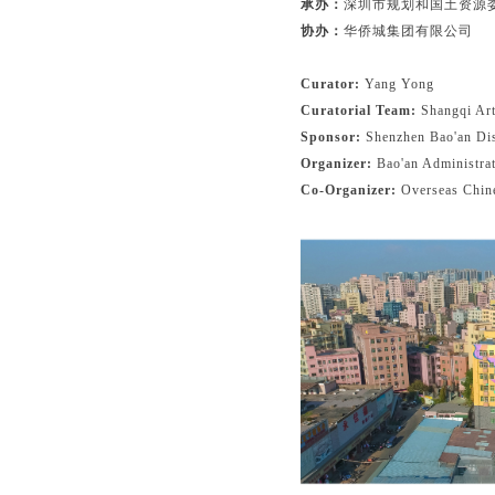
承办：
深圳市规划和国土资源
协办：
华侨城集团有限公司
Curator:
Yang Yong
Curatorial Team:
Shangqi Ar
Sponsor:
Shenzhen Bao'an Dis
Organizer:
Bao'an Administra
Co-Organizer:
Overseas Chin