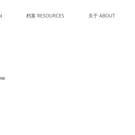
N
档案 RESOURCES
关于 ABOUT
enu